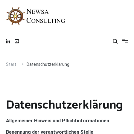
Zum
Inhalt
springen
Team Performance Coach
Wie Sie die Performance Ihres Teams nachhaltig steigern
Start
Datenschutzerklärung
Datenschutzerklärung
Allgemeiner Hinweis und Pflichtinformationen
Benennung der verantwortlichen Stelle